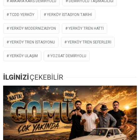
ANKARA KARS DEMIRYOLU
DEMIRYOLU TAŞIMACILIĞI
TCDD YERKÖY
YERKÖY ISTASYON TARIHI
YERKÖY MODERNIZASYON
YERKÖY TREN HATTI
YERKÖY TREN İSTASYONU
YERKÖY TREN SEFERLERI
YERKÖY ULAŞIM
YOZGAT DEMIRYOLU
İLGİNİZİ
ÇEKEBİLİR