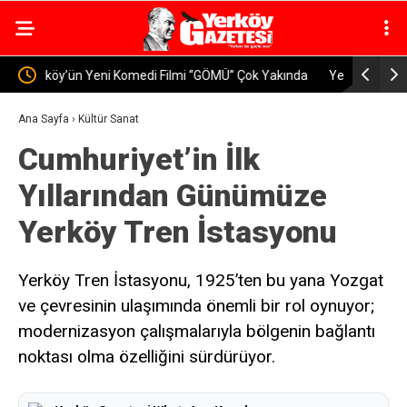
kında
Yerköy’de Öğretmen ve Velilere Otizm Farkındalık
YOZGAT’
Eğitimi Verildi
DÜZENLEND
Ana Sayfa
›
Kültür Sanat
Cumhuriyet’in İlk
geçirildi
Yıllarından Günümüze
Yerköy Tren İstasyonu
Yerköy Tren İstasyonu, 1925’ten bu yana Yozgat
ve çevresinin ulaşımında önemli bir rol oynuyor;
modernizasyon çalışmalarıyla bölgenin bağlantı
noktası olma özelliğini sürdürüyor.