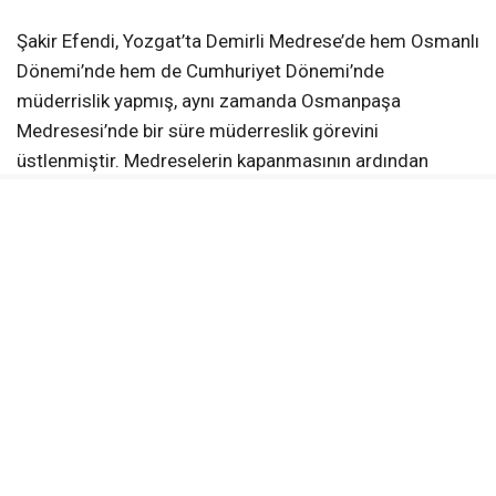
icazetname almış, ardından Yozgat’a dönerek eğitim
hayatına devam etmiştir.
Şakir Efendi, Yozgat’ta Demirli Medrese’de hem Osmanlı
Dönemi’nde hem de Cumhuriyet Dönemi’nde
müderrislik yapmış, aynı zamanda Osmanpaşa
Medresesi’nde bir süre müderreslik görevini
üstlenmiştir. Medreselerin kapanmasının ardından
köyüne çekilerek imam-hatiplik yapmaya devam etmiş
ve halkı irşad etmeye çaba göstermiştir. Yozgat ve
Osmanpaşa’da sayısız öğrenci yetiştirmiştir. Başta
Nakşî Şeyhi Şeyhzade Ahmet Efendi ve Müftü Hulusi
Akyol gibi tanınmış isimler, Şakir Efendi’nin talebeleri
arasındadır.
Din ilimlerinde, Arapça, Hadis, Kur’an ilimleri ve Tefsir
alanlarında derin bir bilgiye sahip olan Şakir Efendi, ruus