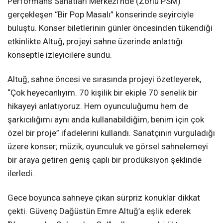
gerçekleşen “Bir Pop Masalı” konserinde seyirciyle
buluştu. Konser biletlerinin günler öncesinden tükendiği
etkinlikte Altuğ, projeyi sahne üzerinde anlattığı
konseptle izleyicilere sundu.
Altuğ, sahne öncesi ve sırasında projeyi özetleyerek,
“Çok heyecanlıyım. 70 kişilik bir ekiple 70 senelik bir
hikayeyi anlatıyoruz. Hem oyunculuğumu hem de
şarkıcılığımı aynı anda kullanabildiğim, benim için çok
özel bir proje” ifadelerini kullandı. Sanatçının vurguladığı
üzere konser; müzik, oyunculuk ve görsel sahnelemeyi
bir araya getiren geniş çaplı bir prodüksiyon şeklinde
ilerledi.
Gece boyunca sahneye çıkan sürpriz konuklar dikkat
çekti. Güvenç Dağüstün Emre Altuğ’a eşlik ederek
“Yasemenler Solmadan Gel” adlı parçayı birlikte