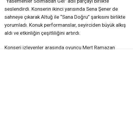
seslendirdi. Konserin ikinci yarısında Sena Şener de
sahneye çıkarak Altuğ ile “Sana Doğru” şarkısını birlikte
yorumladı. Konuk performanslar, seyirciden büyük alkış
aldı ve etkinliğin çeşitliliğini artırdı.
Konseri izleyenler arasında oyuncu Mert Ramazan
Demir de yer aldı. Demir’in sahnede veya
organizasyonla ilgili gözlemleri kayıt altına alınırken,
basın mensuplarının Afra Saraçoğlu ile olası ilişki
iddialarına dair sorularını yanıtsız bıraktığı görüldü;
Demir, ilişkileri olmadığı yönündeki açıklamalarıyla bu
soruları yanıtlamadı.
“Bir Pop Masalı” konseptli performans, Emre Altuğ’un
hem şarkıcı kimliğini hem de oyunculuk yönünü sahnede
birleştirdiği yapım olarak nitelendirildi. Sahne tasarımı,
orkestrasyon ve konuk performanslarla zenginleştirilen