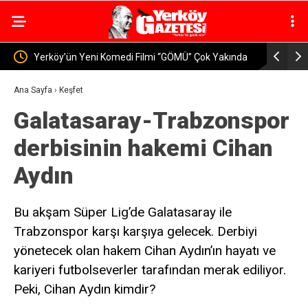
ok Yakında
Yerköy’de Öğretmen ve Velilere Otizm Farkındalık
YO
Eğitimi Verildi
DÜZ
Ana Sayfa
›
Keşfet
Galatasaray-Trabzonspor
geç
derbisinin hakemi Cihan
Aydın
Bu akşam Süper Lig’de Galatasaray ile
Trabzonspor karşı karşıya gelecek. Derbiyi
yönetecek olan hakem Cihan Aydın’ın hayatı ve
kariyeri futbolseverler tarafından merak ediliyor.
Peki, Cihan Aydın kimdir?