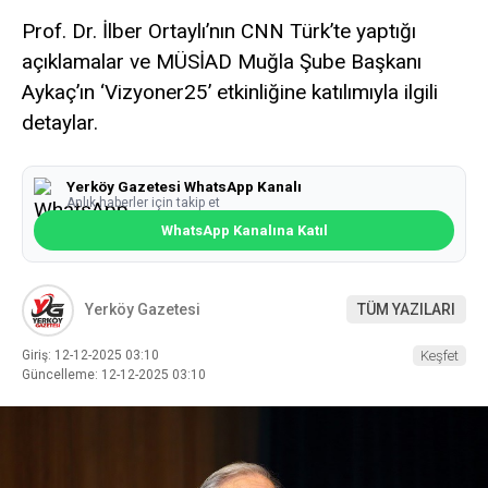
Prof. Dr. İlber Ortaylı’nın CNN Türk’te yaptığı
açıklamalar ve MÜSİAD Muğla Şube Başkanı
Aykaç’ın ‘Vizyoner25’ etkinliğine katılımıyla ilgili
detaylar.
Yerköy Gazetesi WhatsApp Kanalı
Anlık haberler için takip et
WhatsApp Kanalına Katıl
Yerköy Gazetesi
TÜM YAZILARI
Giriş: 12-12-2025 03:10
Keşfet
Güncelleme: 12-12-2025 03:10