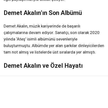
Demet Akalın’ın Son Albümü
Demet Akalın, müzik kariyerinde de başarılı
çalışmalarına devam ediyor. Sanatçı, son olarak 2020
yılında ‘Ateş’ isimli albümünü sevenleriyle
buluşturmuştu. Albümde yer alan şarkılar dinleyicilerden
tam not almış ve listelerde üst sıralarda yer almıştı.
Demet Akalın ve Özel Hayatı
Demet Akalın, müzik kariyerinin yanı sıra özel hayatıyla
da magazin gündeminden düşmüyor. Sanatçı, ailesi ve
çocuklarıyla olan mutlu anlarını da sosyal medya
üzerinden takipçileriyle paylaşıyor. Özellikle aile
fotoğrafları ve keyifli vakit geçirdiği anlara dair