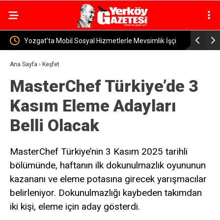
Mevsimlik İşçi
Yerköy İlçe Sağlık Müdürü Dr. Candaş Tan’dan
Emzirme Haftası Mesajı: “Bir Damla Anne Sütü, Bir
Ana Sayfa
›
Keşfet
MasterChef Türkiye’de 3
Ömür Sağlık”
Kasım Eleme Adayları
Belli Olacak
MasterChef Türkiye’nin 3 Kasım 2025 tarihli
bölümünde, haftanın ilk dokunulmazlık oyununun
kazananı ve eleme potasına girecek yarışmacılar
belirleniyor. Dokunulmazlığı kaybeden takımdan
iki kişi, eleme için aday gösterdi.