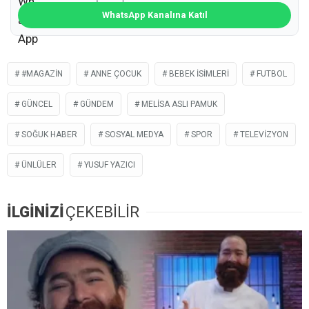
WhatsApp Kanalına Katıl
#MAGAZIN
ANNE ÇOCUK
BEBEK İSIMLERI
FUTBOL
GÜNCEL
GÜNDEM
MELISA ASLI PAMUK
SOĞUK HABER
SOSYAL MEDYA
SPOR
TELEVIZYON
ÜNLÜLER
YUSUF YAZICI
İLGİNİZİ
ÇEKEBİLİR