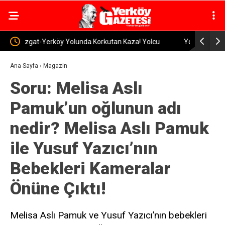
u
Yerköy’de 2026-2027 Eğitim Yılı Hazırlıkları Sürüyor:
Prof. Dr. 
Okullarda İnceleme
ile Kritik 
Ana Sayfa
›
Magazin
Soru: Melisa Aslı
Pamuk’un oğlunun adı
nedir? Melisa Aslı Pamuk
ile Yusuf Yazıcı’nın
Bebekleri Kameralar
Önüne Çıktı!
Melisa Aslı Pamuk ve Yusuf Yazıcı’nın bebekleri