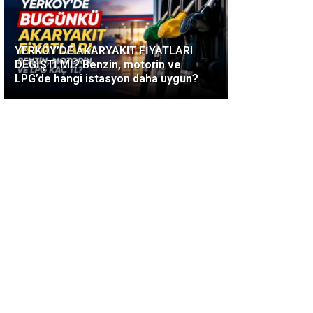
YERKÖY’DE AKARYAKIT FİYATLARI
DEĞİŞTİ Mİ? Benzin, motorin ve
LPG’de hangi istasyon daha uygun?