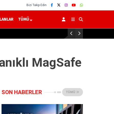
Bizi Takip Edin
İLANLAR
TÜMÜ
Çarpıştı
yanıklı MagSafe
SON HABERLER
TÜMÜ