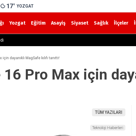
17
°
YOZGAT
ğı
Yozgat
Eğitim
Asayiş
Siyaset
Sağlık
İlçeler
Yozgat-Yerköy Yolunda Korkutan Kaza! Yolcu Otobüsü ile Traktör 
için dayanıklı MagSafe kılıfı tanıttı!
 16 Pro Max için da
TÜM YAZILARI
Teknoloji Haberleri