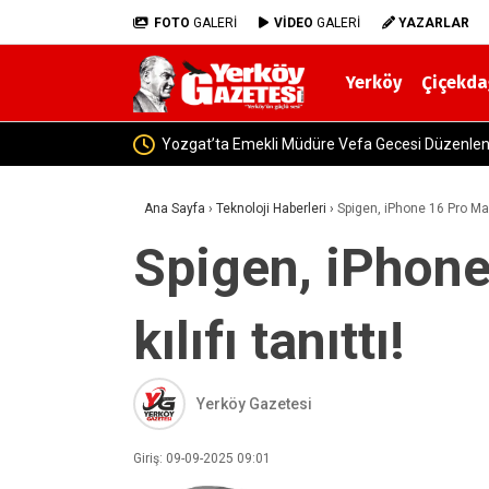
FOTO
GALERİ
VİDEO
GALERİ
YAZARLAR
Yerköy
Çiçekda
Ana Sayfa
›
Teknoloji Haberleri
›
Spigen, iPhone 16 Pro Max 
Spigen, iPhone
kılıfı tanıttı!
Yerköy Gazetesi
Giriş: 09-09-2025 09:01