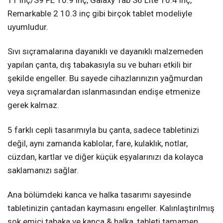
11 inç/S9 FE 10.9 inç, Galaxy Tab S6 Lite 10.4 inç,
Remarkable 2 10.3 inç gibi birçok tablet modeliyle
uyumludur.
Sıvı sıçramalarına dayanıklı ve dayanıklı malzemeden
yapılan çanta, dış tabakasıyla su ve buharı etkili bir
şekilde engeller. Bu sayede cihazlarınızın yağmurdan
veya sıçramalardan ıslanmasından endişe etmenize
gerek kalmaz.
5 farklı cepli tasarımıyla bu çanta, sadece tabletinizi
değil, aynı zamanda kablolar, fare, kulaklık, notlar,
cüzdan, kartlar ve diğer küçük eşyalarınızı da kolayca
saklamanızı sağlar.
Ana bölümdeki kanca ve halka tasarımı sayesinde
tabletinizin çantadan kaymasını engeller. Kalınlaştırılmış
şok emici tabaka ve kanca & halka, tableti tamamen