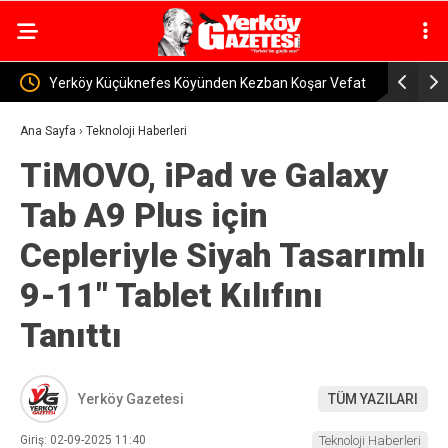
 Koşar Vefat
Yozgat’ta Kaybolan 170 Küçükbaş Hayvan Bulundu
Çi
Ana Sayfa
›
Teknoloji Haberleri
TiMOVO, iPad ve Galaxy
Tab A9 Plus için
Cepleriyle Siyah Tasarımlı
9-11″ Tablet Kılıfını
Tanıttı
Yerköy Gazetesi
TÜM YAZILARI
Giriş: 02-09-2025 11:40
Teknoloji Haberleri