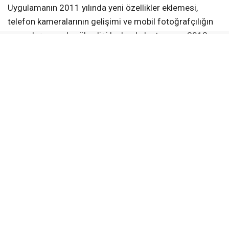
Uygulamanın 2011 yılında yeni özellikler eklemesi,
telefon kameralarının gelişimi ve mobil fotoğrafçılığın
yaygınlaşmasıyla yükselişi hızlandı. Instagram, 2012
yılında 100 milyon kullanıcı barajını aşarak, aynı yıl
Facebook tarafından yaklaşık 1 milyar dolara satın
alındı. Uygulama, 2013 yılında yalnızca fotoğraf
paylaşımıyla sınırlı olmaktan çıkıp, video paylaşım ve
mesajlaşma özelliklerini de ekledi.
Instagram, kullanıcıların anlık yayınlar yapmalarına
imkan tanıyan canlı yayın özelliğini 2016’da sundu. Son
yıllarda, Snapchat ve TikTok gibi rakiplerinin artan
popülaritesi karşısında kullanıcılarını elinde tutmak için
“Hikayeler” ve “Reels” gibi özellikler geliştirdi.
Sosyal medya platformu, günümüzde moda, müzik,
sanat ve gastronomi gibi alanlarda trendlerin