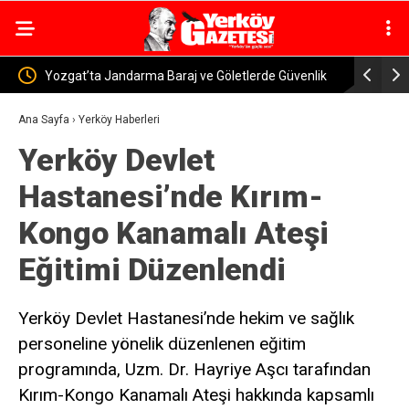
 Güvenlik
Yerköy-Kayseri YHT’de Kritik Eşik Aşıldı! Bakan
Yerkö
Uraloğlu: İşin Yarısını Tamamladık
Murat
Ana Sayfa
›
Yerköy Haberleri
Yerköy Devlet
Hastanesi’nde Kırım-
Kongo Kanamalı Ateşi
Eğitimi Düzenlendi
Yerköy Devlet Hastanesi’nde hekim ve sağlık
personeline yönelik düzenlenen eğitim
programında, Uzm. Dr. Hayriye Aşcı tarafından
Kırım-Kongo Kanamalı Ateşi hakkında kapsamlı