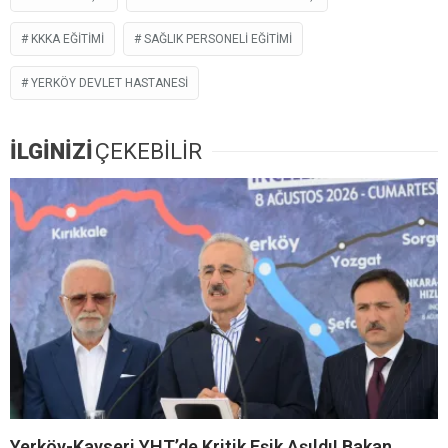
KKKA EĞITIMI
SAĞLIK PERSONELI EĞITIMI
YERKÖY DEVLET HASTANESI
İLGİNİZİ
ÇEKEBİLİR
Yerköy-Kayseri YHT’de Kritik Eşik Aşıldı! Bakan