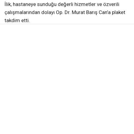
İlik, hastaneye sunduğu değerli hizmetler ve özverili
çalışmalarından dolayı Op. Dr. Murat Barış Can’a plaket
takdim etti.
Can’ın görev yaptığı süre içerisinde hastanenin sağlık
hizmetlerine sağladığı katkılara dikkat çekilirken, yeni
görev yerinde de başarılı bir çalışma hayatı geçirmesi
temennisinde bulunuldu.
İlçe Sağlık Müdürlüğünden Teşekkür
Belgesi
Yerköy İlçe Sağlık Müdürü Dr. Candaş Tan da ilçeye ve
bölgeye sağladığı katkılar nedeniyle Op. Dr. Murat Barış
Can’a teşekkür belgesi verdi.