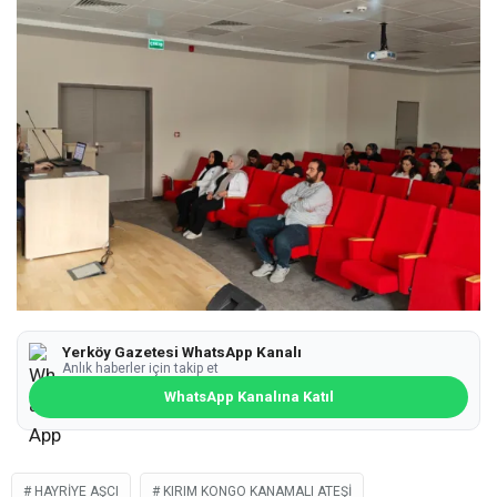
Yerköy Gazetesi WhatsApp Kanalı
Anlık haberler için takip et
WhatsApp Kanalına Katıl
HAYRIYE AŞCI
KIRIM KONGO KANAMALI ATEŞI