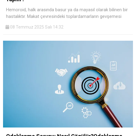
Hemoroid, halk arasında basur ya da mayasıl olarak bilinen bir
hastalıktır. Makat çevresindeki toplardamarların gevşemesi
08 Temmuz 2025 Salı 14:32