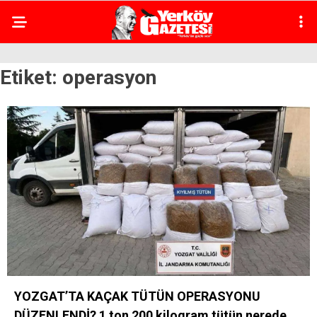
Etiket:
operasyon
YOZGAT’TA KAÇAK TÜTÜN OPERASYONU
DÜZENLENDİ? 1 ton 200 kilogram tütün nerede