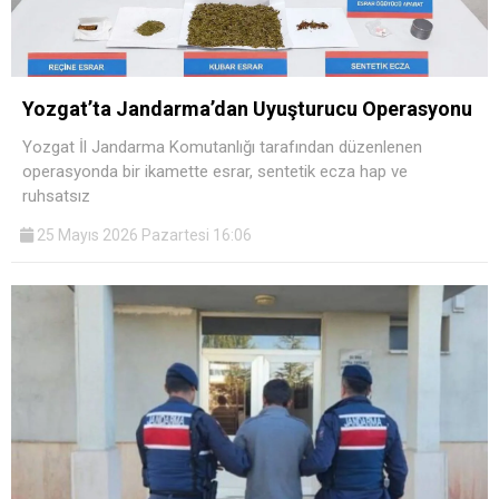
Yozgat’ta Jandarma’dan Uyuşturucu Operasyonu
Yozgat İl Jandarma Komutanlığı tarafından düzenlenen
operasyonda bir ikamette esrar, sentetik ecza hap ve
ruhsatsız
25 Mayıs 2026 Pazartesi 16:06