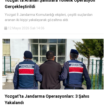
Yozgat’ta Aranan Şahıslara Yönelik Operasyon
Gerçekleştirildi
Yozgat İl Jandarma Komutanlığı ekipleri, çeşitli suçlardan
aranan iki kişiyi yakalayarak gözaltına aldı.
12 Mayıs 2026 Salı 14:06
Yozgat’ta Jandarma Operasyonları: 3 Şahıs
Yakalandı