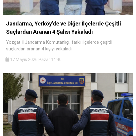
Jandarma, Yerköy’de ve Diğer İlçelerde Çeşitli
Suçlardan Aranan 4 Şahsı Yakaladı
Yozgat İl Jandarma Komutanlığı, farklı ilçelerde çeşitli
suçlardan aranan 4 kişiyi yakaladı.
17 Mayıs 2026 Pazar 14:40