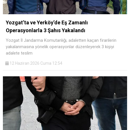
Yozgat’ta ve Yerköy’de Eş Zamanlı
Operasyonlarla 3 Şahıs Yakalandı
Yozgat İl Jandarma Komutanlığı, adaletten kaçan firarilerin
yakalanmasına yönelik operasyonlar düzenleyerek 3 kişiyi
adalete teslim
12 Haziran 2026 Cuma 12:54