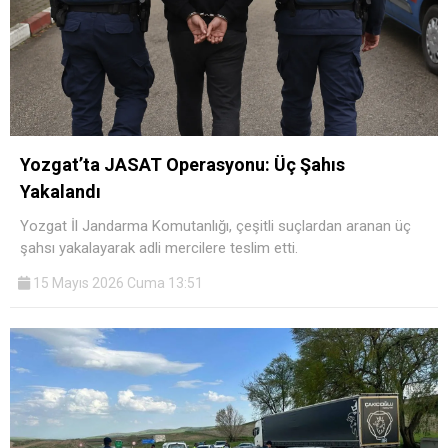
Yozgat’ta JASAT Operasyonu: Üç Şahıs
Yakalandı
Yozgat İl Jandarma Komutanlığı, çeşitli suçlardan aranan üç
şahsı yakalayarak adli mercilere teslim etti.
15 Mayıs 2026 Cuma 13:51