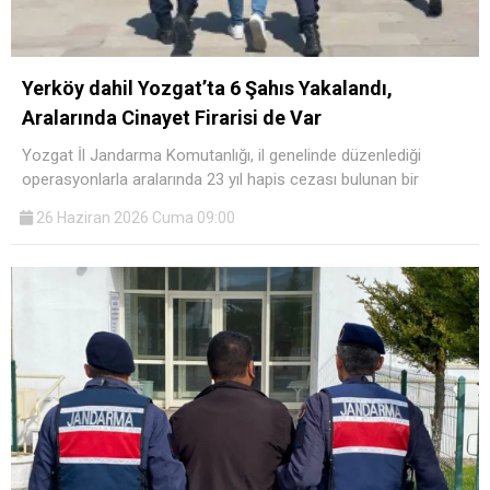
Yerköy dahil Yozgat’ta 6 Şahıs Yakalandı,
Aralarında Cinayet Firarisi de Var
Yozgat İl Jandarma Komutanlığı, il genelinde düzenlediği
operasyonlarla aralarında 23 yıl hapis cezası bulunan bir
26 Haziran 2026 Cuma 09:00