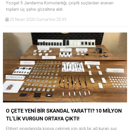
Yozgat İl Jandarma Komutanlığı, çeşitli suçlardan aranan
toplam üç şahsı gözaltına aldı.
25 Nisan 2026 Cumartesi 20:49
O ÇETE YENİ BİR SKANDAL YARATTI? 10 MİLYON
TL’LİK VURGUN ORTAYA ÇIKTI!
Ehliyet sınavlarında kopya çekmek için gizli bir ağ kuran suç