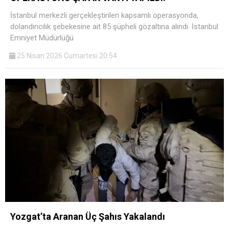
İstanbul merkezli gerçekleştirilen kapsamlı operasyonda,
dolandırıcılık şebekesine ait 85 şüpheli gözaltına alındı. İstanbul
Emniyet Müdürlüğü
25 Nisan 2026 Cumartesi 20:54
Yozgat’ta Aranan Üç Şahıs Yakalandı