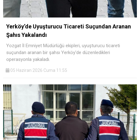
Yerköy’de Uyuşturucu Ticareti Suçundan Aranan
Şahıs Yakalandı
Yozgat İl Emniyet Müdürlüğü ekipleri, uyuşturucu ticareti
suçundan aranan bir şahsı Yerköy'de düzenledikleri
operasyonla yakaladı.
05 Haziran 2026 Cuma 11:55