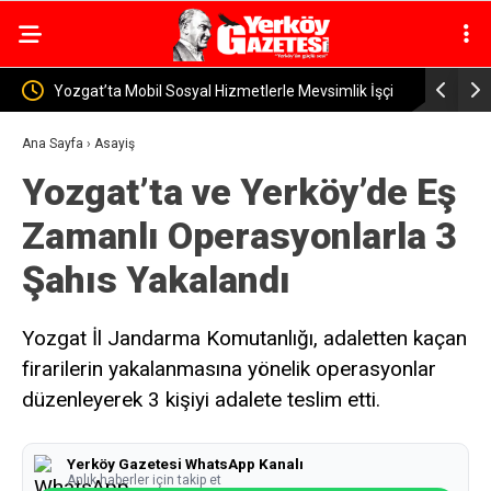
vsimlik İşçi
Yerköy İlçe Sağlık Müdürü Dr. Candaş Tan’dan
Ye
Emzirme Haftası Mesajı: “Bir Damla Anne Sütü, Bir
Sü
Ana Sayfa
›
Asayiş
Yozgat’ta ve Yerköy’de Eş
Ömür Sağlık”
Zamanlı Operasyonlarla 3
Şahıs Yakalandı
Yozgat İl Jandarma Komutanlığı, adaletten kaçan
firarilerin yakalanmasına yönelik operasyonlar
düzenleyerek 3 kişiyi adalete teslim etti.
Yerköy Gazetesi WhatsApp Kanalı
Anlık haberler için takip et