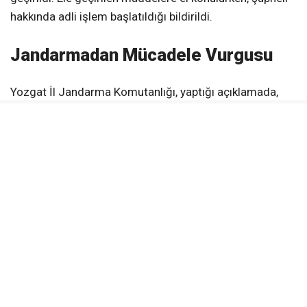
hakkında adli işlem başlatıldığı bildirildi.
Jandarmadan Mücadele Vurgusu
Yozgat İl Jandarma Komutanlığı, yaptığı açıklamada,
gençleri ve toplumu yasaklı maddelerin tehditlerinden
korumak amacıyla
uyuşturucu madde imal ve ticaretiyle
mücadelenin kararlılıkla sürdürüleceğini belirtti. Ayrıca,
vatandaşlardan şüpheli durumları
112 Acil Çağrı
Merkezi
‘ne bildirmeleri istendi.
KAYNAK:
Yozgat İl Jandarma Komutanlığı
Yerköy Gazetesi WhatsApp Kanalı
Anlık haberler için takip et