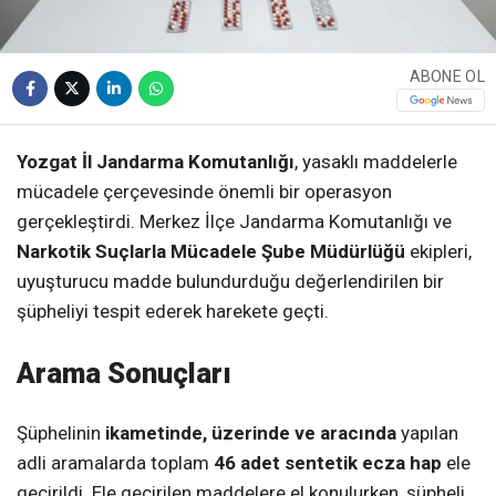
ABONE OL
Yozgat İl Jandarma Komutanlığı
, yasaklı maddelerle
mücadele çerçevesinde önemli bir operasyon
gerçekleştirdi. Merkez İlçe Jandarma Komutanlığı ve
Narkotik Suçlarla Mücadele Şube Müdürlüğü
ekipleri,
uyuşturucu madde bulundurduğu değerlendirilen bir
şüpheliyi tespit ederek harekete geçti.
Arama Sonuçları
Şüphelinin
ikametinde, üzerinde ve aracında
yapılan
adli aramalarda toplam
46 adet sentetik ecza hap
ele
geçirildi. Ele geçirilen maddelere el konulurken, şüpheli