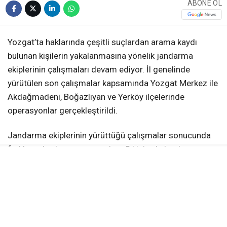
ABONE OL
Yozgat’ta haklarında çeşitli suçlardan arama kaydı
bulunan kişilerin yakalanmasına yönelik jandarma
ekiplerinin çalışmaları devam ediyor. İl genelinde
yürütülen son çalışmalar kapsamında Yozgat Merkez ile
Akdağmadeni, Boğazlıyan ve Yerköy ilçelerinde
operasyonlar gerçekleştirildi.
Jandarma ekiplerinin yürüttüğü çalışmalar sonucunda
farklı suçlardan aranan toplam 5 kişi yakalandı.
Yakalanan şahıslar hakkında gerekli adli ve idari işlemler
gerçekleştirildi.
AKDAĞMADENİ’NDE TEHDİT SUÇUNDAN
ARANAN ŞAHIS YAKALANDI