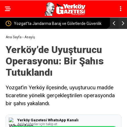
 Güvenlik
Yerköy-Kayseri YHT’de Kritik Eşik Aşıldı! Bakan
Yerkö
Uraloğlu: İşin Yarısını Tamamladık
Murat
Ana Sayfa
›
Asayiş
Yerköy’de Uyuşturucu
Operasyonu: Bir Şahıs
Tutuklandı
Yozgat’ın Yerköy ilçesinde, uyuşturucu madde
ticaretine yönelik gerçekleştirilen operasyonda
bir şahıs yakalandı.
Yerköy Gazetesi WhatsApp Kanalı
Anlık haberler için takip et