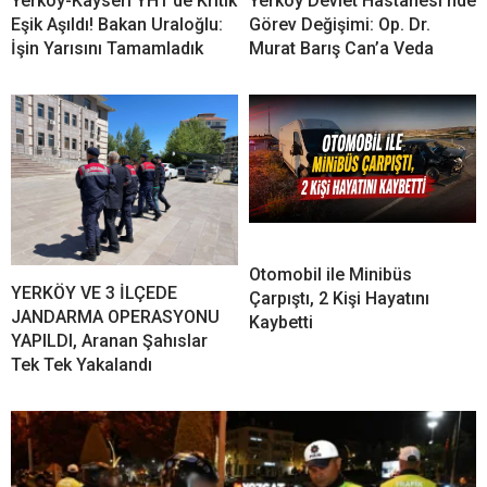
Yerköy-Kayseri YHT’de Kritik
Yerköy Devlet Hastanesi’nde
Eşik Aşıldı! Bakan Uraloğlu:
Görev Değişimi: Op. Dr.
İşin Yarısını Tamamladık
Murat Barış Can’a Veda
Otomobil ile Minibüs
YERKÖY VE 3 İLÇEDE
Çarpıştı, 2 Kişi Hayatını
JANDARMA OPERASYONU
Kaybetti
YAPILDI, Aranan Şahıslar
Tek Tek Yakalandı