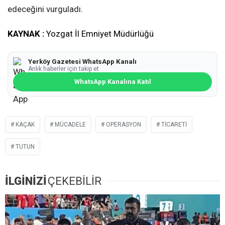
edeceğini vurguladı.
KAYNAK :
Yozgat İl Emniyet Müdürlüğü
Yerköy Gazetesi WhatsApp Kanalı
Anlık haberler için takip et
WhatsApp Kanalına Katıl
KAÇAK
MÜCADELE
OPERASYON
TICARETI
TUTUN
İLGİNİZİ
ÇEKEBİLİR