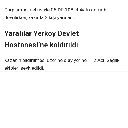
Çarpışmanın etkisiyle 05 DP 103 plakalı otomobil
devrilirken, kazada 2 kişi yaralandı.
Yaralılar Yerköy Devlet
Hastanesi’ne kaldırıldı
Kazanın bildirilmesi üzerine olay yerine 112 Acil Sağlık
ekipleri sevk edildi.
Yaralılara olay yerinde yapılan ilk müdahalenin ardından
ambulanslarla Yerköy Devlet Hastanesi’ne kaldırılarak
tedavi altına alındı.
Kazayla ilgili inceleme başlatıldı.
KAYNAK:
Haber Merkezi