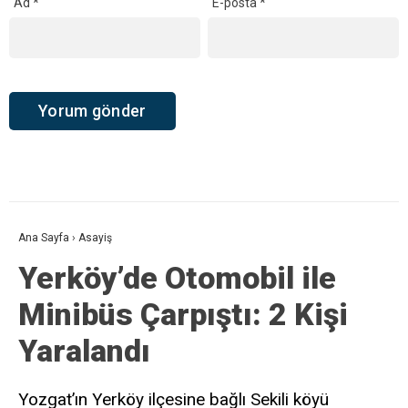
Ad
*
E-posta
*
Ana Sayfa
›
Asayiş
Yerköy’de Otomobil ile
Minibüs Çarpıştı: 2 Kişi
Yaralandı
Yozgat’ın Yerköy ilçesine bağlı Sekili köyü