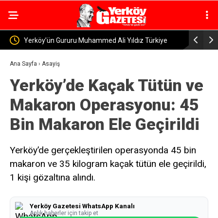
Yıldız Türkiye
Yerköy’de Panelvan ile Otomobil Çarpıştı: Kazada 
et Edildi
Kişi Yaralandı
Ana Sayfa
›
Asayiş
Yerköy’de Kaçak Tütün ve
Makaron Operasyonu: 45
Bin Makaron Ele Geçirildi
Yerköy’de gerçekleştirilen operasyonda 45 bin
makaron ve 35 kilogram kaçak tütün ele geçirildi,
1 kişi gözaltına alındı.
Yerköy Gazetesi WhatsApp Kanalı
Anlık haberler için takip et