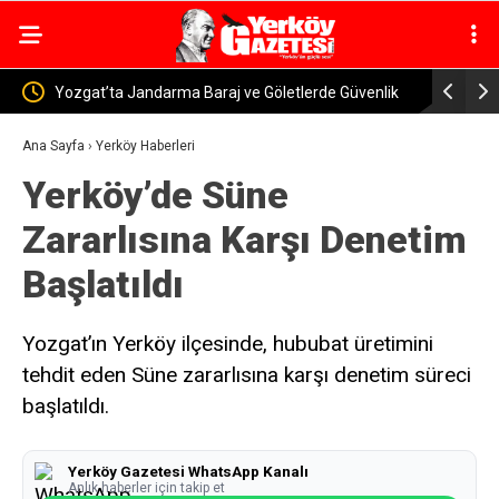
tlerde Güvenlik
Yerköy-Kayseri YHT’de Kritik Eşik Aşıldı! Bakan
Uraloğlu: İşin Yarısını Tamamladık
Ana Sayfa
›
Yerköy Haberleri
Yerköy’de Süne
Zararlısına Karşı Denetim
Başlatıldı
Yozgat’ın Yerköy ilçesinde, hububat üretimini
tehdit eden Süne zararlısına karşı denetim süreci
başlatıldı.
Yerköy Gazetesi WhatsApp Kanalı
Anlık haberler için takip et