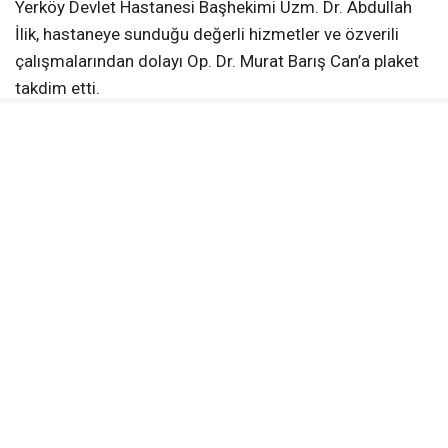
Yerköy Devlet Hastanesi Başhekimi Uzm. Dr. Abdullah
İlik, hastaneye sunduğu değerli hizmetler ve özverili
çalışmalarından dolayı Op. Dr. Murat Barış Can’a plaket
takdim etti.
Can’ın görev yaptığı süre içerisinde hastanenin sağlık
hizmetlerine sağladığı katkılara dikkat çekilirken, yeni
görev yerinde de başarılı bir çalışma hayatı geçirmesi
temennisinde bulunuldu.
İlçe Sağlık Müdürlüğünden Teşekkür
Belgesi
Yerköy İlçe Sağlık Müdürü Dr. Candaş Tan da ilçeye ve
bölgeye sağladığı katkılar nedeniyle Op. Dr. Murat Barış
Can’a teşekkür belgesi verdi.