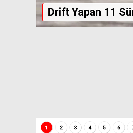
Drift Yapan 11 Sü
I MI?
1
2
3
4
5
6