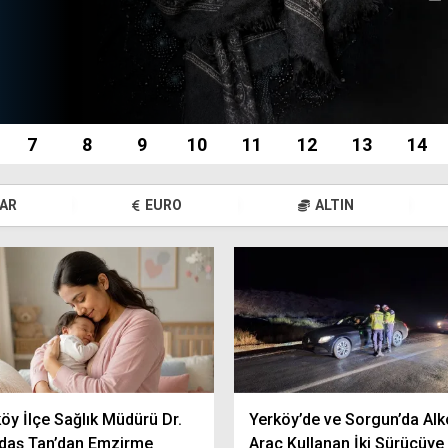
7
8
9
10
11
12
13
14
AR
EURO
ALTIN
öy İlçe Sağlık Müdürü Dr.
Yerköy’de ve Sorgun’da Alk
daş Tan’dan Emzirme
Araç Kullanan İki Sürücüye