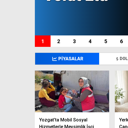
1
2
3
4
5
6
PİYASALAR
DOL
Yozgat’ta Mobil Sosyal
Yerk
Hizmetlerle Mevsimlik İşçi
Can