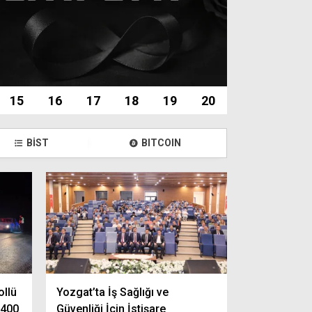
15
16
17
18
19
20
BİST
BITCOIN
ollü
Yozgat’ta İş Sağlığı ve
 400
Güvenliği İçin İstişare