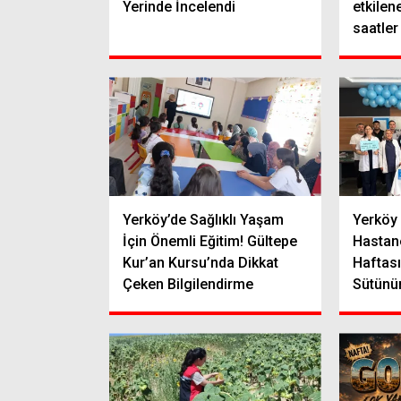
Yerinde İncelendi
etkilen
saatler
Yerköy’de Sağlıklı Yaşam
Yerköy 
İçin Önemli Eğitim! Gültepe
Hastan
Kur’an Kursu’nda Dikkat
Haftası
Çeken Bilgilendirme
Sütünün