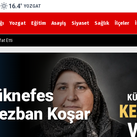
16.4
°
YOZGAT
ğı
Yozgat
Eğitim
Asayiş
Siyaset
Sağlık
İlçeler
ndu
Yozgat’ta K
Küçük