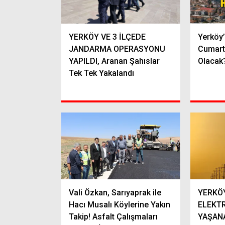
YERKÖY VE 3 İLÇEDE
Yerköy
JANDARMA OPERASYONU
Cumart
YAPILDI, Aranan Şahıslar
Olacak
Tek Tek Yakalandı
Vali Özkan, Sarıyaprak ile
YERKÖY
Hacı Musalı Köylerine Yakın
ELEKTR
Takip! Asfalt Çalışmaları
YAŞANA