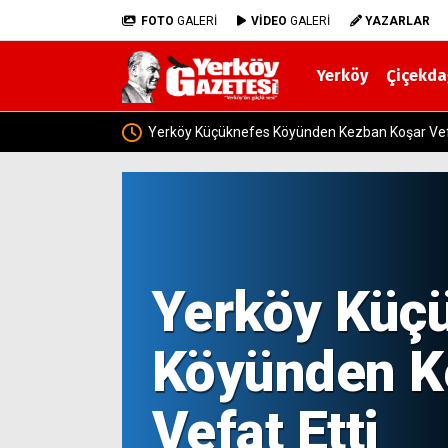
FOTO
GALERİ
VİDEO
GALERİ
YAZARLAR
Yerköy
Çiçekda
Yozgat’ta Kaybolan 170 Küçükbaş Hayvan Bulu