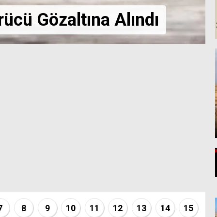
rücü Gözaltına Alındı
7
8
9
10
11
12
13
14
15