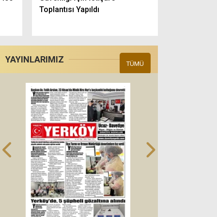
Toplantısı Yapıldı
YAYINLARIMIZ
TÜMÜ
Türkiye İttifakı Partisi Gen
Ferhat Yılmaz’dan Dikkat 